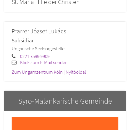
St. Maria Hilfe der Christen
Pfarrer
József
Lukács
Subsidiar
Ungarische Seelsorgestelle
0221 7599 9909
Klick zum E-Mail senden
Zum Ungarnzentrum Köln | Nyitóoldal
Syro-Malankarische Gemeinde