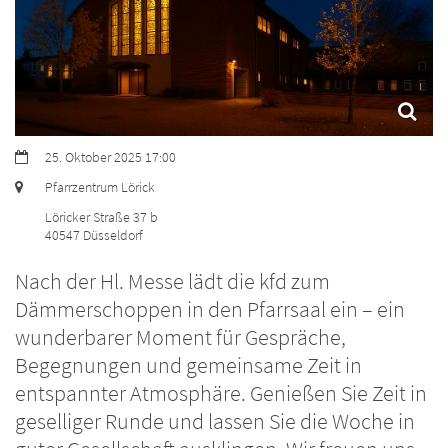
Datum:
25. Oktober 2025 17:00
Ort:
Pfarrzentrum Lörick
Löricker Straße 37 b
40547
Düsseldorf
Nach der Hl. Messe lädt die kfd zum
Dämmerschoppen in den Pfarrsaal ein – ein
wunderbarer Moment für Gespräche,
Begegnungen und gemeinsame Zeit in
entspannter Atmosphäre. Genießen Sie Zeit in
geselliger Runde und lassen Sie die Woche in