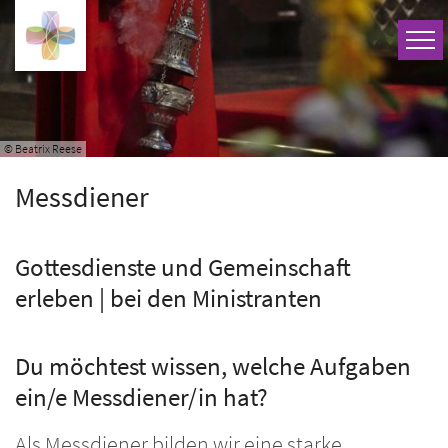
Zum Inhalt springen
© Beatrix Reese
Messdiener
Gottesdienste und Gemeinschaft
erleben | bei den Ministranten
Du möchtest wissen, welche Aufgaben
ein/e Messdiener/in hat?
Als Messdiener bilden wir eine starke